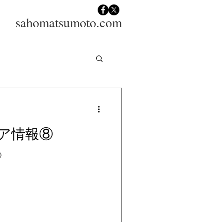
sahomatsumoto.com
ア情報⑧
⑧