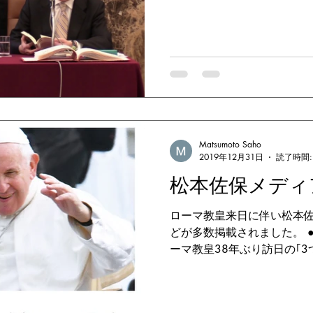
Matsumoto Saho
2019年12月31日
読了時間:
松本佐保メディ
ローマ教皇来日に伴い松本
どが多数掲載されました。 ●20
ーマ教皇38年ぶり訪日の｢3
労働にこめられたメッセージ
●2019.12.8...