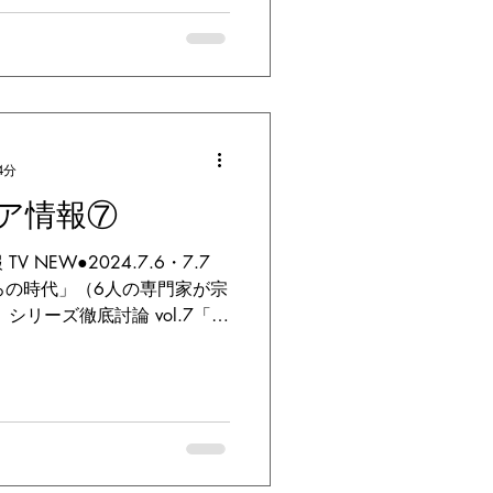
4分
ア情報⑦
NEW●2024.7.6・7.7
ろの時代」（6人の専門家が宗
シリーズ徹底討論 vol.7「宗
もたらすのか 7月6日(土) 午