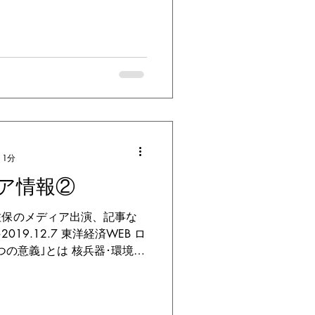
 1分
ア情報②
佐保のメディア出演、記事な
19.12.7 東洋経済WEB ロ
つの意義｣とは 核兵器･環境･
 ≫東洋経済WEB