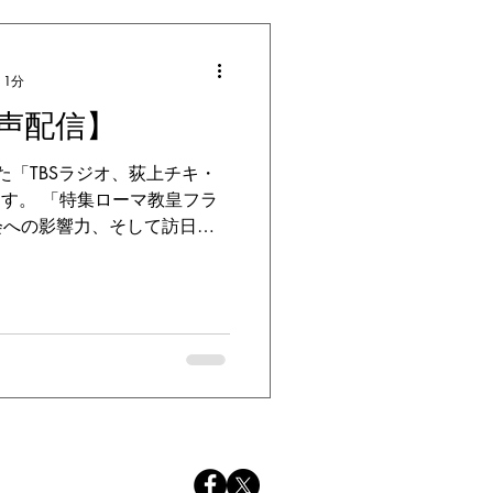
 1分
声配信】
た「TBSラジオ、荻上チキ・
聴けます。 「特集ローマ教皇フラ
会への影響力、そして訪日の
 2019年11月21日
ssion-2...