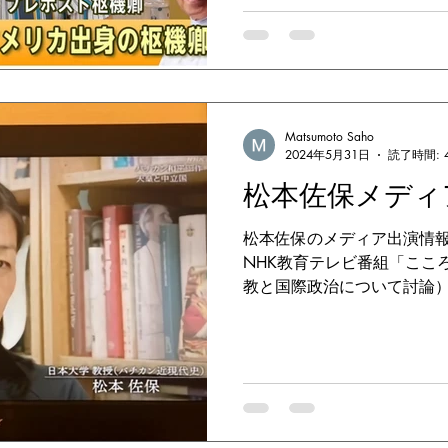
Matsumoto Saho
2024年5月31日
読了時間: 
松本佐保メディ
松本佐保のメディア出演情報 TV 
NHK教育テレビ番組「ここ
教と国際政治について討論） 
教と政治」 宗教は「分断」を
後1:00〜午後2:00...