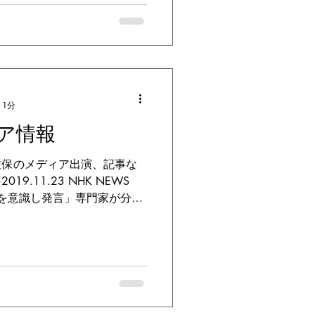
 1分
ア情報
佐保のメディア出演、記事な
9.11.23 NHK NEWS
勢を意識し発言」専門家が分析
のNHKの夜９時のニュース、
中の教皇のメッセ...