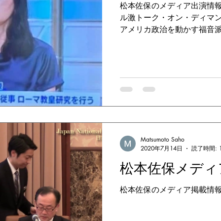
松本佐保のメディア出演情報 ●20
ル激トーク・オン・ディマン
アメリカ政治を動かす福音
出演 ≫VideonewsHP ●2
ランブル」...
Matsumoto Saho
2020年7月14日
読了時間: 
松本佐保メディ
松本佐保のメディア掲載情