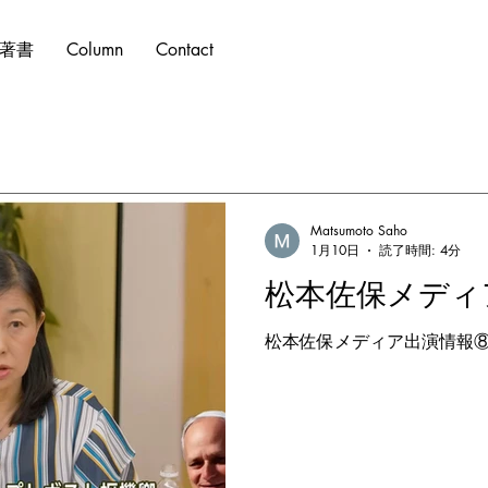
著書
Column
Contact
Matsumoto Saho
1月10日
読了時間: 4分
松本佐保メディ
松本佐保メディア出演情報