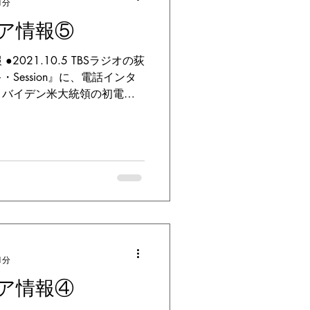
1分
ア情報⑤
021.10.5 TBSラジオの荻
Session』に、電話インタ
とバイデン米大統領の初電話
 音声はこちらで聴くことが
番組HPより...
1分
ア情報④