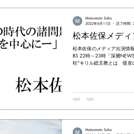
Matsumoto Saho
2022年6月11日
読了時間: 
松本佐保メディ
松本佐保のメディア出演情報 TV
BS 22時～23時「深層NE
柱”キリル総主教とは 侵攻
ました。 深層NEWS HP 
ライン RADIO...
Matsumoto Saho