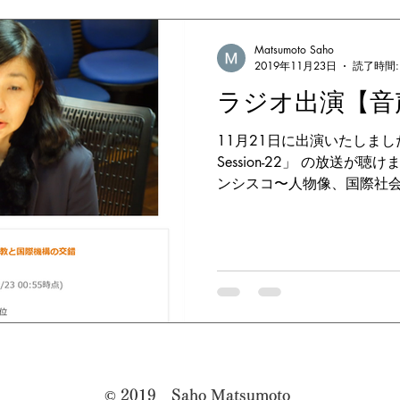
Matsumoto Saho
2019年11月23日
読了時間:
ラジオ出演【音
11月21日に出演いたしまし
Session-22」 の放送が
ンシスコ〜人物像、国際社
狙いとは？」松本佐保×荻上チキ
（木）（TBSラジオ「荻上チキ・Se
© 2019 Saho Matsumoto