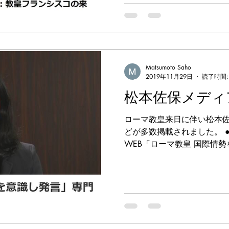
Matsumoto Saho
2019年11月29日
読了時間:
松本佐保メディ
ローマ教皇来日に伴い松本
どが多数掲載されました。 ●201
WEB「ローマ教皇 国際情
テレビ出演：11月25日月曜
「ニュースウォッチ9」で訪日