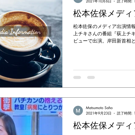
2021年10月6日
読了時間: 
松本佐保メディ
松本佐保のメディア出演情報 ●2
上チキさんの番組『荻上チキ・
ビューで出演。岸田新首相
会談について解説しました。
できます＞番組Podcast 以下
Matsumoto Saho
2021年9月23日
読了時間: 
松本佐保メディ